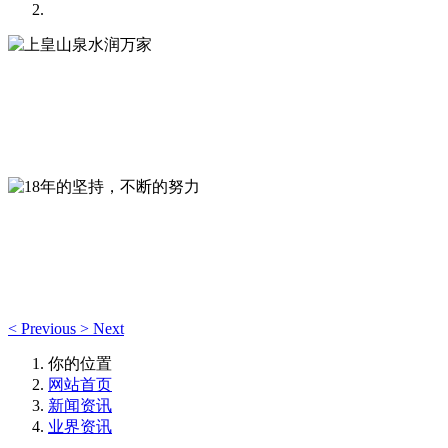
上皇山泉水润万家
全自动无菌罐装封口，独立的质检室--专注于生产优质山泉饮
用水！
18年的坚持，不断的努力
视质量为企业生命，深耕本地山泉饮用水品牌，“严控品质、
树百年品牌”
<
Previous
>
Next
你的位置
网站首页
新闻资讯
业界资讯