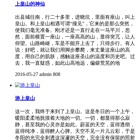
上皇山的神仙
出县城往南，行二十多里，进晓坑，里面有座山，叫上
皇山。和上皇山相遇可谓“撞见”，它来的是那么突然，
使我们毫无准备。刚才还是一直行走在一马平川，忽
然，面前横置一座山，一座高高的山，显得突兀，让人
仰望。山路崎岖，车是不能开上去了，只得步行。有人
说：好吧，就让我们用脚步攀爬，来丈量这座山的高
度，用自己的肌肤，感触这座圣山的温度和历史吧。过
去，我一直疑惑，如此山高地远，偏僻荒芜的地
2016-05-27
admin
808
游上皇山
这一次，我终于来到了上皇山。这是冬日的一个上午，
暖阳柔柔地抚摸着大地的一切。一切，都显得那么寂
静，甚至我的心灵亦是如此。蔚蓝的天空，蓝得透彻，
蓝得纯净，蓝得醉人心脾。天空不见一片儿云彩，于是
冬阳的光完全刺透这深邃的天空，完全没有保留的照射