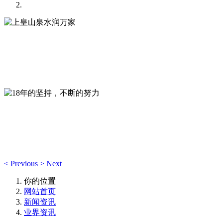
上皇山泉水润万家
全自动无菌罐装封口，独立的质检室--专注于生产优质山泉饮
用水！
18年的坚持，不断的努力
视质量为企业生命，深耕本地山泉饮用水品牌，“严控品质、
树百年品牌”
<
Previous
>
Next
你的位置
网站首页
新闻资讯
业界资讯