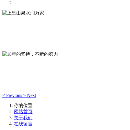
上皇山泉水润万家
全自动无菌罐装封口，独立的质检室--专注于生产优质山泉饮
用水！
18年的坚持，不断的努力
视质量为企业生命，深耕本地山泉饮用水品牌，“严控品质、
树百年品牌”
<
Previous
>
Next
你的位置
网站首页
关于我们
在线留言