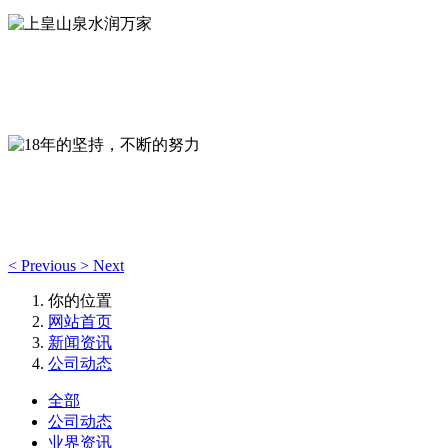
上皇山泉水润万家
全自动无菌罐装封口，独立的质检室--专注于生产优质山泉饮
18年的坚持，不断的努力
视质量为企业生命，深耕本地山泉饮用水品牌，“严控品质、树
<
Previous
>
Next
你的位置
网站首页
新闻资讯
公司动态
全部
公司动态
业界资讯