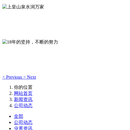
上皇山泉水润万家
全自动无菌罐装封口，独立的质检室--专注于生产优质山泉饮
18年的坚持，不断的努力
视质量为企业生命，深耕本地山泉饮用水品牌，“严控品质、树
<
Previous
>
Next
你的位置
网站首页
新闻资讯
公司动态
全部
公司动态
业界资讯