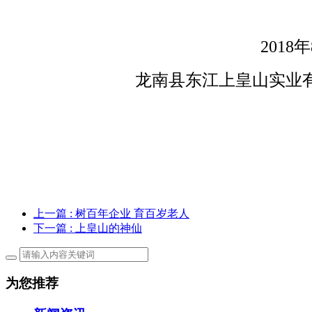
2018
年
龙南县东江上皇山实业
上一篇
: 树百年企业 育百岁老人
下一篇
: 上皇山的神仙
为您推荐